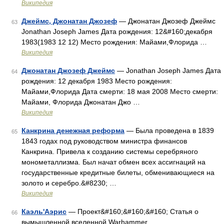
Википедия
Джеймс, Джонатан Джозеф
— Джонатан Джозеф Джеймс
63
Jonathan Joseph James Дата рождения: 12&#160;декабря
1983(1983 12 12) Место рождения: Майами,Флорида …
Википедия
Джонатан Джозеф Джеймс
— Jonathan Joseph James Дата
64
рождения: 12 декабря 1983 Место рождения:
Майами,Флорида Дата смерти: 18 мая 2008 Место смерти:
Майами, Флорида Джонатан Джо …
Википедия
Канкрина денежная реформа
— Была проведена в 1839
65
1843 годах под руководством министра финансов
Канкрина. Привела к созданию системы серебряного
монометаллизма. Был начат обмен всех ассигнаций на
государственные кредитные билеты, обменивающиеся на
золото и серебро.&#8230; …
Википедия
Каэль'Аэрис
— Проект&#160;&#160;&#160; Статья о
66
вымышленной вселенной Warhammer